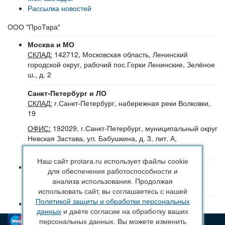
Рассылка новостей
ООО "ПроТара"
Москва и МО
СКЛАД:
142712, Московская область, Ленинский
городской округ, рабочий пос.Горки Ленинские, Зелёное
ш., д. 2
Санкт-Петербург и ЛО
СКЛАД:
г.Санкт-Петербург, набережная реки Волковки,
19
ОФИС:
192029, г.Санкт-Петербург, муниципальный округ
Невская Застава, ул. Бабушкина, д. 3, лит. А,
помещение 30Н (№16-24), офис 504-504Б
Наш сайт protara.ru использует файлы cookie
8 (800) 222 44 29
(Бесплатный звонок по РФ)
для обеспечения работоспособности и
+7 (963) 314 20 33
(Санкт-Петербург и ЛО)
анализа использования. Продолжая
+7 (963) 314 20 33
(Москва и МО)
использовать сайт, вы соглашаетесь с нашей
Политикой защиты и обработки персональных
sales@protara.ru
данных
и даёте согласие на обработку ваших
персональных данных. Вы можете изменить