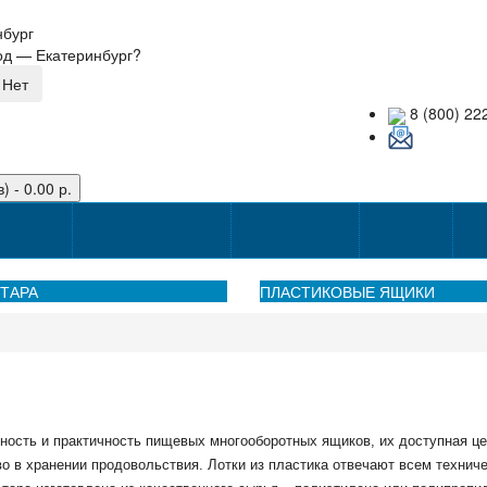
нбург
род —
Екатеринбург
?
8 (800) 22
) - 0.00 р.
оставке
Способы оплаты
Наши акции!
Закупки
Ко
ТАРА
ПЛАСТИКОВЫЕ ЯЩИКИ
ность и практичность пищевых многооборотных ящиков, их доступная це
 в хранении продовольствия. Лотки из пластика отвечают всем техниче