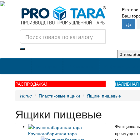
Екатери
Ваш го
0 товар(ов
Категории
О Компании
Информация о д
РАСПРОДАЖА!
НАЛИВНАЯ 
Home
Пластиковые ящики
Ящики пищевые
Ящики пищевые
Функциональ
Крупногабаритная тара
преимущество