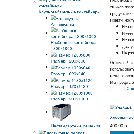
Пластиковая 
ящиков позво
Крупногабаритные контейнеры
продуктами п
Практичность
Аксессуары
Не пор
Имеет
Не вы
Разборные контейнера
Доступ
1200х1000
Не ржа
Размер 1200х800
Огромный ас
использовать
Размер 1020х640
меда, творог
Мы предлага
Размер 1120х1120
Сра
Размер 1200х1000
Хлебный лот
400.00 р.
Нестандартные решения