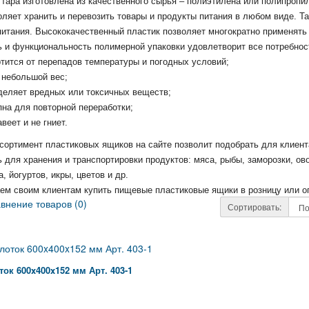
тара изготовлена из качественного сырья – полиэтилена или полипропи
ляет хранить и перевозить товары и продукты питания в любом виде. Та
итания. Высококачественный пластик позволяет многократно применять 
 и функциональность полимерной упаковки удовлетворит все потребност
тится от перепадов температуры и погодных условий;
 небольшой вес;
деляет вредных или токсичных веществ;
на для повторной переработки;
веет и не гниет.
сортимент пластиковых ящиков на сайте позволит подобрать для клиент
 для хранения и транспортировки продуктов: мяса, рыбы, заморозки, ов
а, йогуртов, икры, цветов и др.
ем своим клиентам купить пищевые пластиковые ящики в розницу или оп
внение товаров (0)
Сортировать:
ок 600x400x152 мм Арт. 403-1