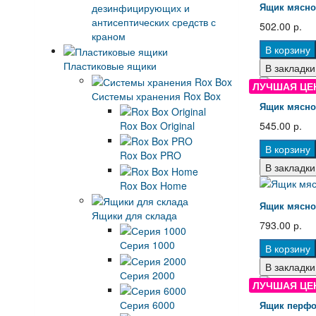
Ящик мясной
дезинфицирующих и
антисептических средств с
502.00 р.
краном
В корзину
Пластиковые ящики
В закладки
ЛУЧШАЯ ЦЕ
Системы хранения Rox Box
Ящик мясной
Rox Box Original
545.00 р.
В корзину
Rox Box PRO
В закладки
Rox Box Home
Ящик мясной
Ящики для склада
793.00 р.
Серия 1000
В корзину
В закладки
Серия 2000
ЛУЧШАЯ ЦЕ
Серия 6000
Ящик перфо