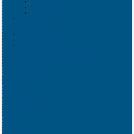
Шезлонги
Столы
Стулья, кресла
Мебель "Уют"
Комоды
Сигнальные ограждения
Дорожные конусы
Гибкие столбики
Сигнальные столбики
HoReCa
Подносы
Металлические полочные стеллажи и мебель
Расходные материалы
Стрейч-пленка
О Компании
Информация о доставке
Способы оплаты
Наши акции!
Закупки
Контакты