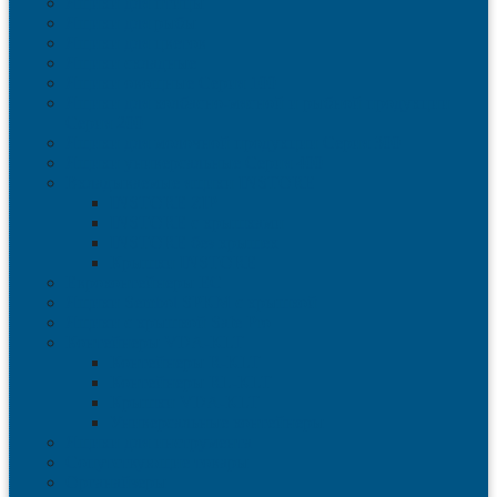
Ящики для птицы
Ящики для рыбы
Ящики для цветов
Ящики складные
Ящики овощные Серия 100
Ящики для колбасно-мясной и рыбной продукции
Серия 200
Ящики для молочной продукции Серия 300
Ящики универсальные Серия 400
Вкладываемые ящики INSTORE
INSTORE ZIP
INSTORE с крышками
INSTORE без крышек
Крышки INSTORE
Евроконтейнеры ЕC
Ящики Sembol SPKM с крышкой
Ящики с крышкой Safe Pro
Контейнеры VDA-KLT
Контейнеры R-KLT
Контейнеры RL-KLT
Крышки VDA-KLT
Универсальные контейнеры
Ящики для инструмента
Сопутствующие товары
Органайзеры