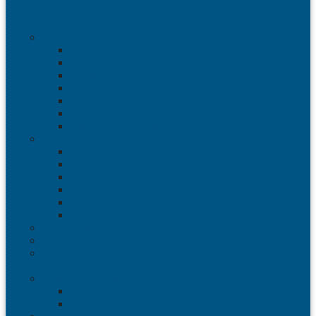
Категории
Крупногабаритная тара
Крупногабаритные контейнеры
Аксессуары
Разборные контейнера 1200х1000
Размер 1200х800
Размер 1020х640
Размер 1120х1120
Размер 1200х1000
Нестандартные решения
Пластиковые паллеты
1200х800
1200х1000
800х600 и 600х400
Гигиенические паллеты
Специализированные паллеты и решетки
Паллетные борта
Контейнер для сбора и хранения ртутных ламп
Ящики для песка и песочно-соляной смеси
Термоконтейнеры
Наливная тара
Емкости кубические, баки для воды и топлива
Емкости кубические - Еврокуб
Баки для воды и топлива