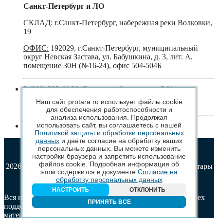
Санкт-Петербург и ЛО
СКЛАД:
г.Санкт-Петербург, набережная реки Волковки,
19
ОФИС:
192029, г.Санкт-Петербург, муниципальный
округ Невская Застава, ул. Бабушкина, д. 3, лит. А,
помещение 30Н (№16-24), офис 504-504Б
8 (800) 222 44 29
(Бесплатный звонок по РФ)
+7 (963) 314 20 33
(Санкт-Петербург и ЛО)
Наш сайт protara.ru использует файлы cookie
+7 (963) 314 20 33
(Москва и МО)
для обеспечения работоспособности и
анализа использования. Продолжая
использовать сайт, вы соглашаетесь с нашей
sales@protara.ru
Политикой защиты и обработки персональных
данных
и даёте согласие на обработку ваших
персональных данных. Вы можете изменить
настройки браузера и запретить использование
файлов cookie. Подробная информация об
2026 © ПроТара - Производство и продажа пластиковой тары
этом содержится в документе
Согласие на
обработку персональных данных
НАСТРОИТЬ
ОТКЛОНИТЬ
Вся информация, размещенная на веб-сайте protara.ru и всех
ПРИНЯТЬ ВСЕ
поддоменах сайта protara.ru включая тексты, графические
материалы, шрифт, элементы дизайна, товарные знаки и