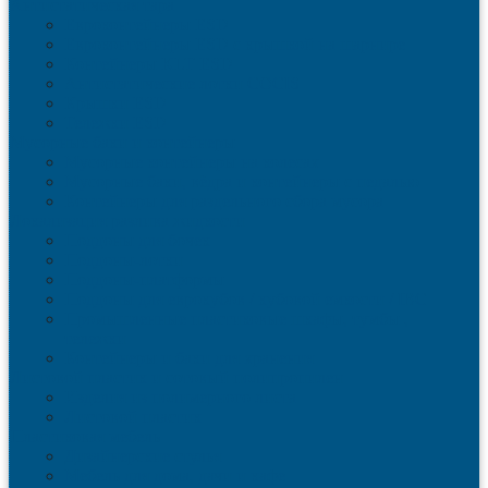
Антистатическая тара
Eвроконтейнеры ЕSD
Евроконтейнеры ESD с крышкой на шарнире
Контейнеры KLT ESD
Антистатические лотки COCIS
Крышки ESD
Тележки ESD
Мусорные баки и контейнеры
Мусорные контейнеры на колесах
Мусорные баки, вёдра и контейнеры с педалью
Контейнеры для раздельного сбора мусора
Локализация разлива жидкости
Поддоны для бочек
Поддоны-лотки
Поддоны-платформы
Поддоны для еврокубов / кубовой емкости / IBC
Промышленные пластиковые шкафы, тумбы ,
тележки
Контейнеры и баки для хранения
Листовой пластик и сотовый полипропилен
Изделия из полимерного листа
Листовой пластик
Пластиковая мебель
Дизайнерские стулья
Мебель для дома, дачи и кафе