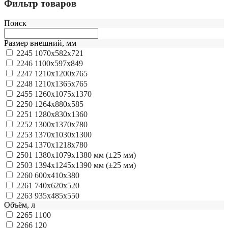
Фильтр товаров
Поиск
Размер внешний, мм
2245
1070х582х721
2246
1100х597х849
2247
1210х1200х765
2248
1210х1365х765
2455
1260х1075х1370
2250
1264х880х585
2251
1280х830х1360
2252
1300х1370х780
2253
1370х1030х1300
2254
1370х1218х780
2501
1380х1079х1380 мм (±25 мм)
2503
1394х1245х1390 мм (±25 мм)
2260
600х410х380
2261
740х620х520
2263
935х485х550
Объём, л
2265
1100
2266
120