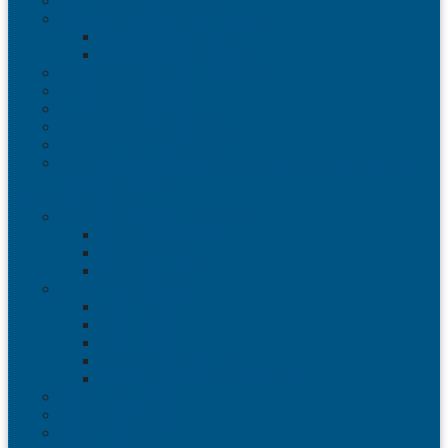
Канистры пластиковые
Металлические бочки и ведра
Металлические бочки
Металлические ведра
Пластиковые бочки и бидоны
Пластиковые ведра
Пластиковые банки
Пластиковые контейнеры
Ёмкости строительные
Емкости для дезинфицирующих и антисептических
средств с краном
Пластиковые ящики
Системы хранения Rox Box
Rox Box Original
Rox Box PRO
Rox Box Home
Ящики для склада
Серия 1000
Серия 2000
Серия 6000
Полочные лотки SK
Складские лотки Logic Store
Ящики пищевые
Ящики для хлеба
Ящики для мяса