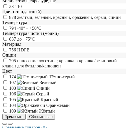
Количество в еврофуре, шт
28
110
Цвет (стандартный)
878
жёлтый, зелёный, красный, оражевый, серый, синий
Температура
794
-40° – +50°С
Температура чистки (мойки)
837
до +75°С
Материал
756
HDPE
Опции
705
нанесение логотипа; крышка в крышке/резиновый
клапан для бутылок/капюшон
Цвет
174
Тёмно-серый
107
Зелёный
103
Синий
106
Серый
105
Красный
104
Оранжевый
109
Жёлтый
Сравнение товаров (0)