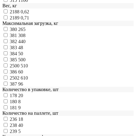
515
1100
Вес, кг
2188
0,62
2189
0,71
Максимальная загрузка, кг
380
265
381
308
382
440
383
48
384
50
385
500
2500
510
386
60
2502
610
387
96
Количество в упаковке, шт
178
20
180
8
181
9
Количество на паллете, шт
236
18
238
40
239
5