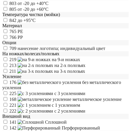
803
от -20 до +40°С
805
от -20 до +60°С
Температура чистки (мойки)
842
до +95°С
Материал
765
РЕ
766
РР
Опции
709
нанесение логотипа; индивидуальный цвет
На ножках/колесах/полозьях
219
на 9-и ножках
213
на 2-х полозьях
211
на 3-х полозьях
Усиление
176
без металлического
усиления
225
с 3 усилениями
168
металлическое усиление
221
с 1 усилением
222
с 2 усилениями
Внешний вид
141
Сплошной
142
Перфорированный