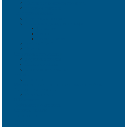
Изделия из полимерного листа
Листовой пластик
Пластиковая мебель
Дизайнерские стулья
Мебель для дома, дачи и кафе
Шезлонги
Столы
Стулья, кресла
Мебель "Уют"
Комоды
Сигнальные ограждения
Дорожные конусы
Гибкие столбики
Сигнальные столбики
HoReCa
Подносы
Металлические полочные стеллажи и мебель
Расходные материалы
Стрейч-пленка
О Компании
Информация о доставке
Способы оплаты
Наши акции!
Закупки
Контакты