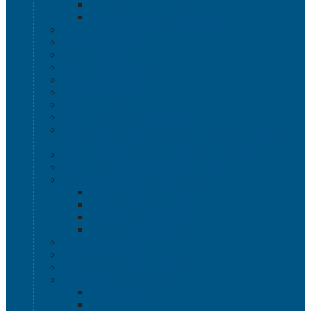
Полочные лотки SK
Складские лотки Logic Store
Ящики пищевые
Ящики для хлеба
Ящики для мяса
Ящики для птицы
Ящики для рыбы
Ящики для цветов
Ящики складные
Ящики овощные Серия 100
Ящики для колбасно-мясной и рыбной продукции
Серия 200
Ящики для молочной продукции Серия 300
Ящики универсальные Серия 400
Вкладываемые ящики INSTORE
INSTORE ZIP
INSTORE с крышками
INSTORE без крышек
Крышки INSTORE
Евроконтейнеры ЕC
Ящики Sembol SPKM с крышкой
Ящики с крышкой Safe Pro
Контейнеры VDA-KLT
Контейнеры R-KLT
Контейнеры RL-KLT