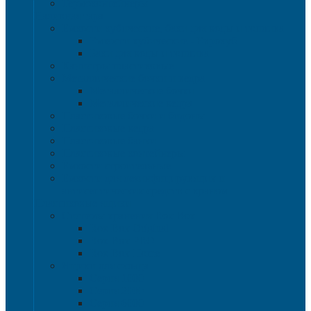
Термоконтейнеры
Наливная тара
Емкости кубические, баки для воды и топлива
Емкости кубические - Еврокуб
Баки для воды и топлива
Канистры пластиковые
Металлические бочки и ведра
Металлические бочки
Металлические ведра
Пластиковые бочки и бидоны
Пластиковые ведра
Пластиковые банки
Пластиковые контейнеры
Ёмкости строительные
Емкости для дезинфицирующих и
антисептических средств с краном
Пластиковые ящики
Системы хранения Rox Box
Rox Box Original
Rox Box PRO
Rox Box Home
Ящики для склада
Серия 1000
Серия 2000
Серия 6000