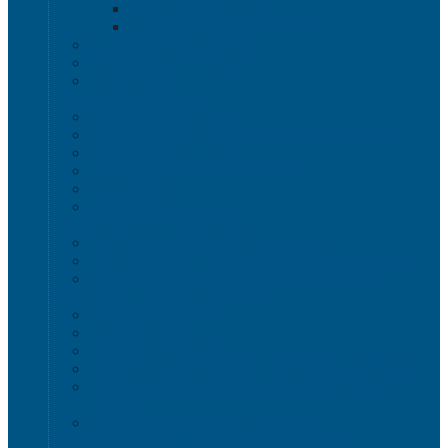
Крышки VDA-KLT
Универсальные контейнеры
Ящики для инструмента
Сопутствующие товары
Органайзеры
Антистатическая тара
Eвроконтейнеры ЕSD
Евроконтейнеры ESD с крышкой на шарнире
Контейнеры KLT ESD
Антистатические лотки COCIS
Крышки ESD
Тележки ESD
Мусорные баки и контейнеры
Мусорные контейнеры на колесах
Мусорные баки, вёдра и контейнеры с педалью
Контейнеры для раздельного сбора мусора
Локализация разлива жидкости
Поддоны для бочек
Поддоны-лотки
Поддоны-платформы
Поддоны для еврокубов / кубовой емкости / IBC
Промышленные пластиковые шкафы, тумбы ,
тележки
Контейнеры и баки для хранения
Листовой пластик и сотовый полипропилен