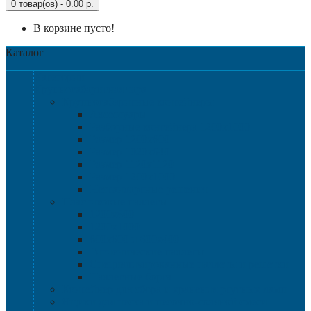
0 товар(ов) - 0.00 р.
В корзине пусто!
Каталог
Категории
Крупногабаритная тара
Крупногабаритные контейнеры
Аксессуары
Разборные контейнера 1200х1000
Размер 1200х800
Размер 1020х640
Размер 1120х1120
Размер 1200х1000
Нестандартные решения
Пластиковые паллеты
1200х800
1200х1000
800х600 и 600х400
Гигиенические паллеты
Специализированные паллеты и решетки
Паллетные борта
Контейнер для сбора и хранения ртутных ламп
Ящики для песка и песочно-соляной смеси