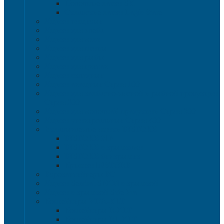
Полочные лотки SK
Складские лотки Logic Store
Ящики пищевые
Ящики для хлеба
Ящики для мяса
Ящики для птицы
Ящики для рыбы
Ящики для цветов
Ящики складные
Ящики овощные Серия 100
Ящики для колбасно-мясной и рыбной продукции
Серия 200
Ящики для молочной продукции Серия 300
Ящики универсальные Серия 400
Вкладываемые ящики INSTORE
INSTORE ZIP
INSTORE с крышками
INSTORE без крышек
Крышки INSTORE
Евроконтейнеры ЕC
Ящики Sembol SPKM с крышкой
Ящики с крышкой Safe Pro
Контейнеры VDA-KLT
Контейнеры R-KLT
Контейнеры RL-KLT