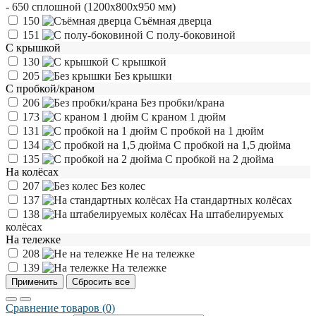
- 650 сплошной (1200х800х950 мм)
150
Съёмная дверца
151
С полу-боковиной
С крышкой
130
С крышкой
205
Без крышки
С пробкой/краном
206
Без пробки/крана
173
С краном 1 дюйм
131
С пробкой на 1 дюйм
134
С пробкой на 1,5 дюйма
135
С пробкой на 2 дюйма
На колёсах
207
Без колес
137
На стандартных колёсах
138
На штабелируемых
колёсах
На тележке
208
Не на тележке
139
На тележке
Сравнение товаров (0)