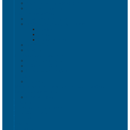
Изделия из полимерного листа
Листовой пластик
Пластиковая мебель
Дизайнерские стулья
Мебель для дома, дачи и кафе
Шезлонги
Столы
Стулья, кресла
Мебель "Уют"
Комоды
Сигнальные ограждения
Дорожные конусы
Гибкие столбики
Сигнальные столбики
HoReCa
Подносы
Металлические полочные стеллажи и мебель
Расходные материалы
Стрейч-пленка
О Компании
Информация о доставке
Способы оплаты
Наши акции!
Закупки
Контакты