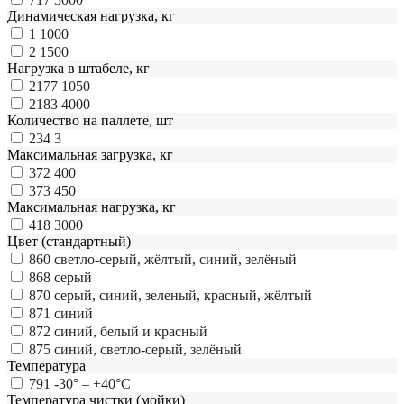
Динамическая нагрузка, кг
1
1000
2
1500
Нагрузка в штабеле, кг
2177
1050
2183
4000
Количество на паллете, шт
234
3
Максимальная загрузка, кг
372
400
373
450
Максимальная нагрузка, кг
418
3000
Цвет (стандартный)
860
светло-серый, жёлтый, синий, зелёный
868
серый
870
серый, синий, зеленый, красный, жёлтый
871
синий
872
синий, белый и красный
875
синий, светло-серый, зелёный
Температура
791
-30° – +40°С
Температура чистки (мойки)