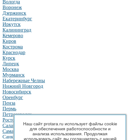
Вологда
Воронеж
Дзержинск
Екатеринбург
Иркутск
Калининград
Кемерово
Киров
Кострома
Краснодар
Курск
Липецк
Москва
Мурманск
Набережные Челны
Нижний Новгород
Новосибирск
Оренбург
Пенза
Пермь
Петрозаводск
Ростов-на-Дону
Наш сайт protara.ru использует файлы cookie
Салават
для обеспечения работоспособности и
Самара
анализа использования. Продолжая
Санкт-Петербург
использовать сайт, вы соглашаетесь с нашей