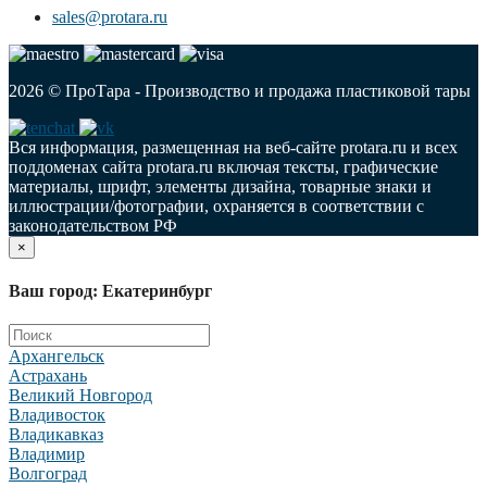
sales@protara.ru
2026 © ПроТара - Производство и продажа пластиковой тары
Вся информация, размещенная на веб-сайте protara.ru и всех
поддоменах сайта protara.ru включая тексты, графические
материалы, шрифт, элементы дизайна, товарные знаки и
иллюстрации/фотографии, охраняется в соответствии с
законодательством РФ
×
Ваш город: Екатеринбург
Архангельск
Астрахань
Великий Новгород
Владивосток
Владикавказ
Владимир
Волгоград