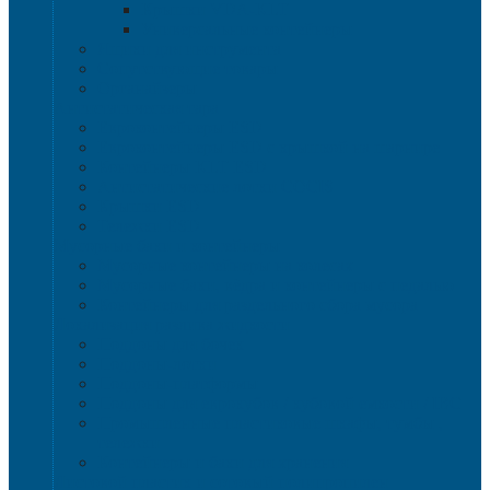
Крышки VDA-KLT
Универсальные контейнеры
Ящики для инструмента
Сопутствующие товары
Органайзеры
Антистатическая тара
Eвроконтейнеры ЕSD
Евроконтейнеры ESD с крышкой на шарнире
Контейнеры KLT ESD
Антистатические лотки COCIS
Крышки ESD
Тележки ESD
Мусорные баки и контейнеры
Мусорные контейнеры на колесах
Мусорные баки, вёдра и контейнеры с педалью
Контейнеры для раздельного сбора мусора
Локализация разлива жидкости
Поддоны для бочек
Поддоны-лотки
Поддоны-платформы
Поддоны для еврокубов / кубовой емкости / IBC
Промышленные пластиковые шкафы, тумбы ,
тележки
Контейнеры и баки для хранения
Листовой пластик и сотовый полипропилен