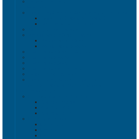
Термоконтейнеры
Наливная тара
Емкости кубические, баки для воды и топлива
Емкости кубические - Еврокуб
Баки для воды и топлива
Канистры пластиковые
Металлические бочки и ведра
Металлические бочки
Металлические ведра
Пластиковые бочки и бидоны
Пластиковые ведра
Пластиковые банки
Пластиковые контейнеры
Ёмкости строительные
Емкости для дезинфицирующих и
антисептических средств с краном
Пластиковые ящики
Системы хранения Rox Box
Rox Box Original
Rox Box PRO
Rox Box Home
Ящики для склада
Серия 1000
Серия 2000
Серия 6000