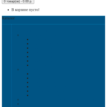
0 товар(ов) - 0.00 р.
В корзине пусто!
Каталог
Категории
Крупногабаритная тара
Крупногабаритные контейнеры
Аксессуары
Разборные контейнера 1200х1000
Размер 1200х800
Размер 1020х640
Размер 1120х1120
Размер 1200х1000
Нестандартные решения
Пластиковые паллеты
1200х800
1200х1000
800х600 и 600х400
Гигиенические паллеты
Специализированные паллеты и решетки
Паллетные борта
Контейнер для сбора и хранения ртутных ламп
Ящики для песка и песочно-соляной смеси